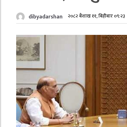
dibyadarshan
२०८२ बैशाख ११, बिहीबार ०९:२३