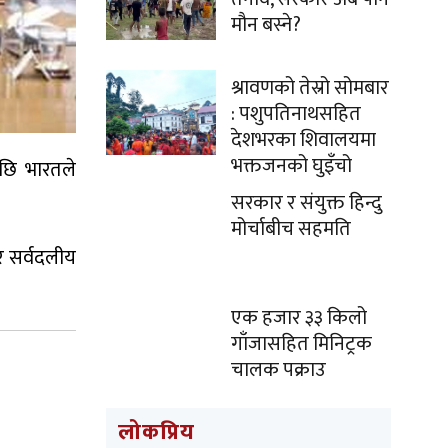
मौन बस्ने?
श्रावणको तेस्रो सोमबार
: पशुपतिनाथसहित
देशभरका शिवालयमा
भक्तजनको घुइँचो
छि भारतले
सरकार र संयुक्त हिन्दु
मोर्चाबीच सहमति
ार सर्वदलीय
एक हजार ३३ किलो
गाँजासहित मिनिट्रक
चालक पक्राउ
लोकप्रिय