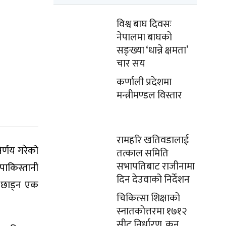
विश्व बाघ दिवसः
नेपालमा बाघको
सङ्ख्या ‘धान्ने क्षमता’
चार सय
कर्णाली प्रदेशमा
मन्त्रीमण्डल विस्तार
रामहरि खतिवडालाई
र्णय गरेको
तत्काल समिति
सभापतिबाट राजीनामा
 पाकिस्तानी
दिन देउवाको निर्देशन
त छाड्न एक
चिकित्सा शिक्षाको
स्नातकोत्तरमा १७१२
सीट निर्धारण, कुन