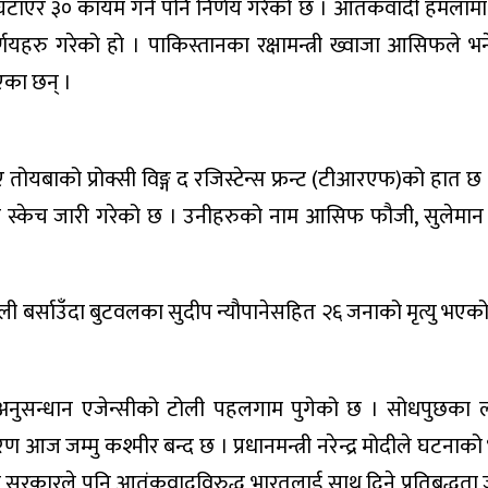
 घटाएर ३० कायम गर्ने पनि निर्णय गरेको छ । आतंकवादी हमलामा
्णयहरु गरेको हो । पाकिस्तानका रक्षामन्त्री ख्वाजा आसिफले 
एका छन् ।
यबाको प्रोक्सी विङ्ग द रजिस्टेन्स फ्रन्ट (टीआरएफ)को हात 
 स्केच जारी गरेको छ । उनीहरुको नाम आसिफ फौजी, सुलेमान
ोली बर्साउँदा बुटवलका सुदीप न्यौपानेसहित २६ जनाको मृत्यु भएक
अनुसन्धान एजेन्सीको टोली पहलगाम पुगेको छ । सोधपुछका ला
 जम्मु कश्मीर बन्द छ । प्रधानमन्त्री नरेन्द्र मोदीले घटनाको भत्
 सरकारले पनि आतंकवादविरुद्ध भारतलाई साथ दिने प्रतिबद्धत