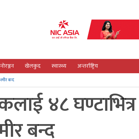
नोरञ्जन
खेलकुद
स्वास्थ्य
अन्तर्राष्ट्रिय
श्मीर बन्द
िकलाई ४८ घण्टाभित्र
्मीर बन्द