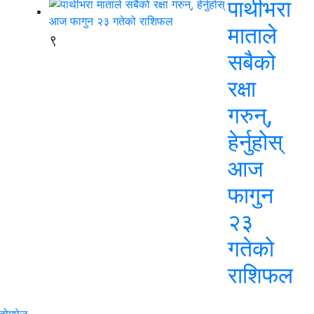
पाथीभरा
माताले
९
सबैको
रक्षा
गरुन्,
हेर्नुहोस्
आज
फागुन
२३
गतेको
राशिफल
होमपेज