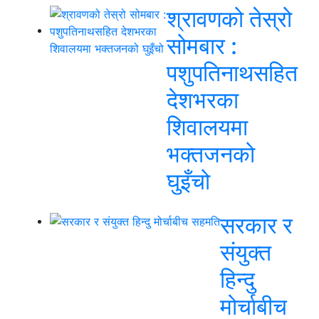
श्रावणको तेस्रो
सोमबार :
पशुपतिनाथसहित
देशभरका
शिवालयमा
भक्तजनको
घुइँचो
सरकार र
संयुक्त
हिन्दु
मोर्चाबीच