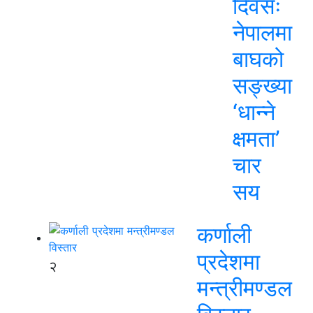
दिवसः
नेपालमा
बाघको
सङ्ख्या
‘धान्ने
क्षमता’
चार
सय
कर्णाली
प्रदेशमा
२
मन्त्रीमण्डल