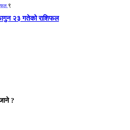
९
आज फागुन २३ गतेको राशिफल
जाने ?