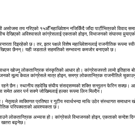
ी असोजमा तय गरिएको १५औँ महाधिवेशन नजिकिँदै जाँदा पार्टीभित्रको विवाद समा
्षबीच देखिएको अविश्वासले कांग्रेसलाई एकताको होइन, विभाजनको संघारमा पुर्‍याए
निरन्तरता दिइरहेको छ। तर, इतर पक्षले विशेष महाधिवेशनलाई राजनीतिक रूपमा स्व
र देखिएका छैनन्। यही जडताले सहमतिको सम्भावना कमजोर बनाएको छ।
ान खोज्नु लोकतान्त्रिक संस्कृतिको आधार हो। कांग्रेसजस्तो लामो इतिहास बोकेको
िभाजनको मूल्य केवल कांग्रेसले मात्र होइन, समग्र लोकतान्त्रिक राजनीतिले चुकाउन
त रहने छैन। स्थानीय तहदेखि संघीय संसद्सम्मको शक्ति सन्तुलन फेरिन सक्छ। आगाम
मा समेत असर पर्न सक्ने जोखिमलाई हल्का रूपमा लिन मिल्दैन।
तृत्वले व्यक्तिगत प्रतिष्ठा र गुटीय स्वार्थभन्दा माथि उठेर संस्थागत समाधान ख
ाजनीतिक परिपक्वताको आवश्यकता छ।
बनाउने लोकतान्त्रिक अभ्यास हो। कांग्रेसले विभाजनको होइन, एकताको सन्देश द
ने खतरा बढ्नेछ।