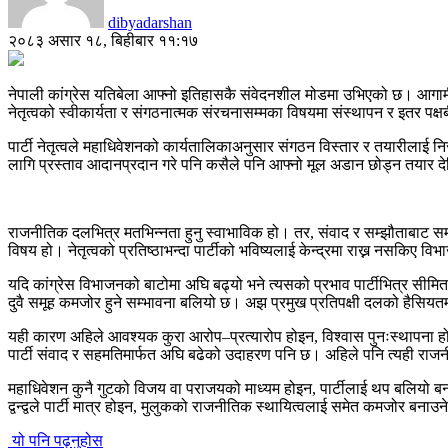
dibyadarshan
२०८३ असार १८, बिहीबार ११:१७
नेपाली कांग्रेस यतिबेला आफ्नो इतिहासकै संवेदनशील मोडमा उभिएको छ। आगाम
नेतृत्वको स्वीकार्यता र संगठनात्मक संरचनासम्मका विषयमा संस्थापन र इतर पक
पार्टी नेतृत्वले महाधिवेशनको कार्यतालिकाअनुसार संगठन विस्तार र तयारीलाई 
लागि प्रस्ताव आदानप्रदान गरे पनि कसैले पनि आफ्नो मूल अडान छोड्न तया
राजनीतिक दलभित्र मतभिन्नता हुनु स्वाभाविक हो। तर, संवाद र सम्झौताबाट समाध
विषय हो। नेतृत्वको प्रतिष्ठाभन्दा पार्टीको भविष्यलाई केन्द्रमा राख्न नसकिए व
यदि कांग्रेस विभाजनको बाटोमा अघि बढ्यो भने त्यसको प्रभाव पार्टीभित्र सीमि
दुवै समूह कमजोर हुने सम्भावना बलियो छ। अझ प्रमुख प्रतिपक्षी दलको हैसियत
यही कारण अहिले आवश्यक कुरा आरोप–प्रत्यारोप होइन, विश्वास पुनःस्थापना हो। ने
पार्टी संवाद र सहमतिमार्फत अघि बढेको उदाहरण पनि छ। अहिले पनि त्यही र
महाधिवेशन कुनै गुटको विजय वा पराजयको माध्यम होइन, पार्टीलाई थप बलियो 
द्वन्द्वले पार्टी मात्र होइन, मुलुकको राजनीतिक स्थायित्वलाई समेत कमजोर बनाउ
यो पनि पढ्नुहोस