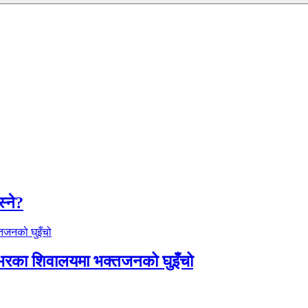
्ने?
शभरका शिवालयमा भक्तजनको घुइँचो