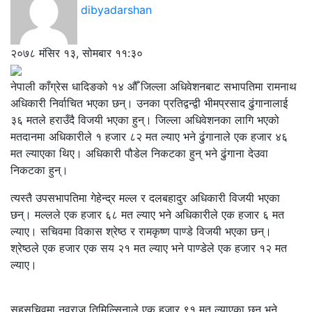
dibyadarshan
२०७८ मंसिर १३, सोमबार ११:३०
नेपाली काँग्रेस धादिङको १४ औँ जिल्ला अधिवेशनबाट सभापतिमा रामनाथ
अधिकारी निर्वाचित भएका छन्। उनका प्रतिद्वन्द्वी भीमप्रसाद ढुंगानालाई
३६ मतले हराउँदै विजयी भएका हुन्। जिल्ला अधिवेशनका लागि भएको
मतदानमा अधिकारीले १ हजार ८२ मत ल्याए भने ढुंगानाले एक हजार ४६
मत ल्याएका थिए। अधिकारी पौडेल निकटका हुन् भने ढुंगाना देउवा
निकटका हुन्।
त्यस्तै उपसभापतिमा गेहेन्द्र मल्ल र दलबहादुर अधिकारी विजयी भएका
छन्। मल्लले एक हजार ६८ मत ल्याए भने अधिकारीले एक हजार ६ मत
ल्याए। सचिवमा विकास श्रेष्ठ र रामकृष्ण पाण्डे विजयी भएका छन्।
श्रेष्ठले एक हजार एक सय २१ मत ल्याए भने पाण्डेले एक हजार १२ मत
ल्याए।
सहसचिवमा नवराज तिमिल्सिनाले एक हजार ९१ मत ल्याएका छन् भने