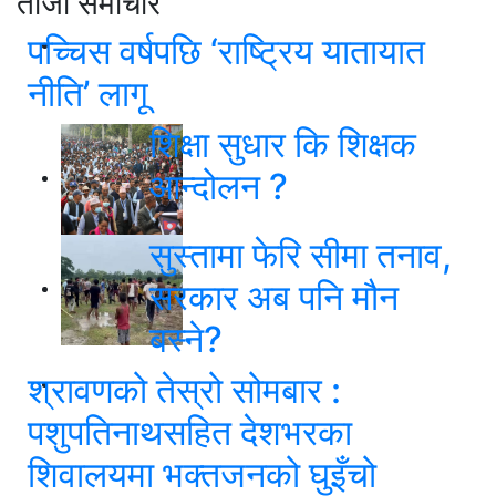
ताजा समाचार
पच्चिस वर्षपछि ‘राष्ट्रिय यातायात
नीति’ लागू
शिक्षा सुधार कि शिक्षक
आन्दोलन ?
सुस्तामा फेरि सीमा तनाव,
सरकार अब पनि मौन
बस्ने?
श्रावणको तेस्रो सोमबार :
पशुपतिनाथसहित देशभरका
शिवालयमा भक्तजनको घुइँचो