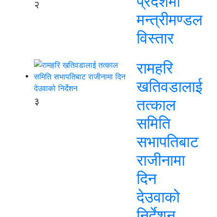
प्रदेशमा
२
मन्त्रीमण्डल
विस्तार
रामहरि
खतिवडालाई
३
तत्काल
समिति
सभापतिबाट
राजीनामा
दिन
देउवाको
निर्देशन