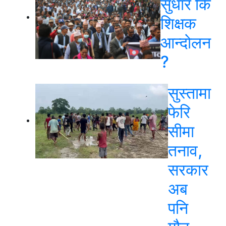
सुधार कि
शिक्षक
आन्दोलन
?
सुस्तामा
फेरि
सीमा
तनाव,
सरकार
अब
पनि