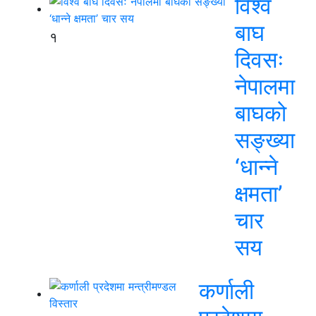
विश्व
बाघ
१
दिवसः
नेपालमा
बाघको
सङ्ख्या
‘धान्ने
क्षमता’
चार
सय
कर्णाली