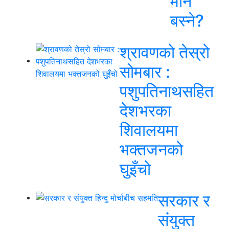
मौन
बस्ने?
श्रावणको तेस्रो
सोमबार :
पशुपतिनाथसहित
देशभरका
शिवालयमा
भक्तजनको
घुइँचो
सरकार र
संयुक्त