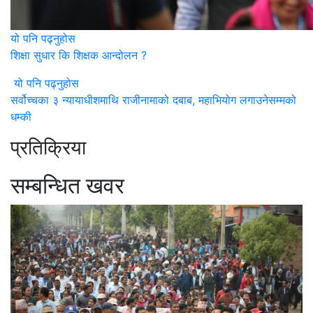
यो पनि पढ्नुहोस
शिक्षा सुधार कि शिक्षक आन्दोलन ?
यो पनि पढ्नुहोस
सर्वोच्चका ३ न्यायाधीशमाथि राजीनामाको दबाब, महाभियोग लगाउनेसम्मको
धम्की
प्रतिक्रिया
सम्बन्धित खवर