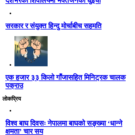
देशभरका शिवालयमा भक्तजनको घुइँचो
सरकार र संयुक्त हिन्दु मोर्चाबीच सहमति
एक हजार ३३ किलो गाँजासहित मिनिट्रक चालक
पक्राउ
लोकप्रिय
विश्व बाघ दिवसः नेपालमा बाघको सङ्ख्या ‘धान्ने
क्षमता’ चार सय