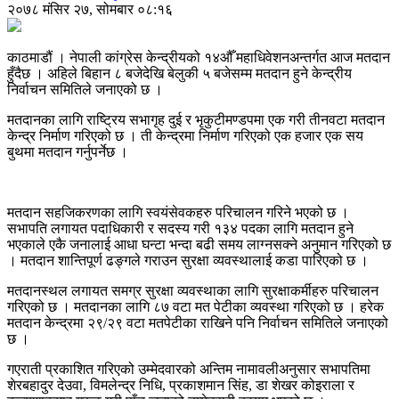
२०७८ मंसिर २७, सोमबार ०८:१६
काठमाडौं । नेपाली कांग्रेस केन्द्रीयको १४औँ महाधिवेशनअन्तर्गत आज मतदान
हुँदैछ । अहिले बिहान ८ बजेदेखि बेलुकी ५ बजेसम्म मतदान हुने केन्द्रीय
निर्वाचन समितिले जनाएको छ ।
मतदानका लागि राष्ट्रिय सभागृह दुई र भृकुटीमण्डपमा एक गरी तीनवटा मतदान
केन्द्र निर्माण गरिएको छ । ती केन्द्रमा निर्माण गरिएको एक हजार एक सय
बुथमा मतदान गर्नुपर्नेछ ।
मतदान सहजिकरणका लागि स्वयंसेवकहरु परिचालन गरिने भएको छ ।
सभापति लगायत पदाधिकारी र सदस्य गरी १३४ पदका लागि मतदान हुने
भएकाले एकै जनालाई आधा घन्टा भन्दा बढी समय लाग्नसक्ने अनुमान गरिएको छ
। मतदान शान्तिपूर्ण ढङ्गले गराउन सुरक्षा व्यवस्थालाई कडा पारिएको छ ।
मतदानस्थल लगायत समग्र सुरक्षा व्यवस्थाका लागि सुरक्षाकर्मीहरु परिचालन
गरिएको छ । मतदानका लागि ८७ वटा मत पेटीका व्यवस्था गरिएको छ । हरेक
मतदान केन्द्रमा २९/२९ वटा मतपेटीका राखिने पनि निर्वाचन समितिले जनाएको
छ ।
गएराती प्रकाशित गरिएको उम्मेदवारको अन्तिम नामावलीअनुसार सभापतिमा
शेरबहादुर देउवा, विमलेन्द्र निधि, प्रकाशमान सिंह, डा शेखर कोइराला र