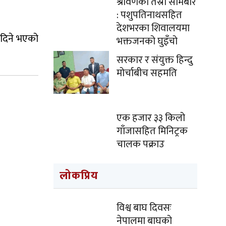
श्रावणको तेस्रो सोमबार
: पशुपतिनाथसहित
देशभरका शिवालयमा
ज दिने भएको
भक्तजनको घुइँचो
सरकार र संयुक्त हिन्दु
मोर्चाबीच सहमति
एक हजार ३३ किलो
गाँजासहित मिनिट्रक
चालक पक्राउ
लोकप्रिय
विश्व बाघ दिवसः
नेपालमा बाघको