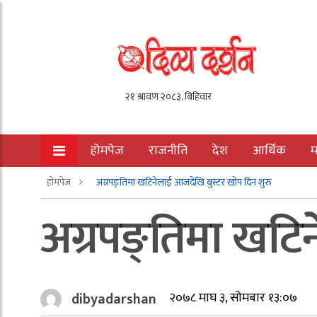
होमपेज
राजनीति
देश
आर्थिक
म
होमपेज
अग्रपङ्तिमा खटिनेलाई आजदेखि बुस्टर खोप दिन शुरु
अग्रपङ्तिमा खटि
dibyadarshan
२०७८ माघ ३, सोमबार १३:०७