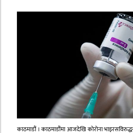
काठमाडौं । काठमाडौंमा आजदेखि कोरोना भाइरसविरुद्धक