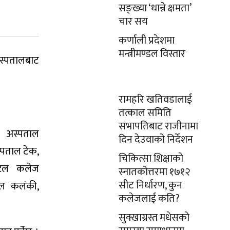
सङ्ख्या ‘धान्ने क्षमता’
चार सय
कर्णाली प्रदेशमा
मन्त्रीमण्डल विस्तार
अस्पतालबाट
रामहरि खतिवडालाई
तत्काल समिति
सभापतिबाट राजीनामा
षण अस्पताल
दिन देउवाको निर्देशन
स्पताल टेक,
चिकित्सा शिक्षाको
ेन्टल कलेज
स्नातकोत्तरमा १७१२
सीट निर्धारण, कुन
ाल कलंकी,
कलेजलाई कति?
सुक्खाग्रस्त मधेसको