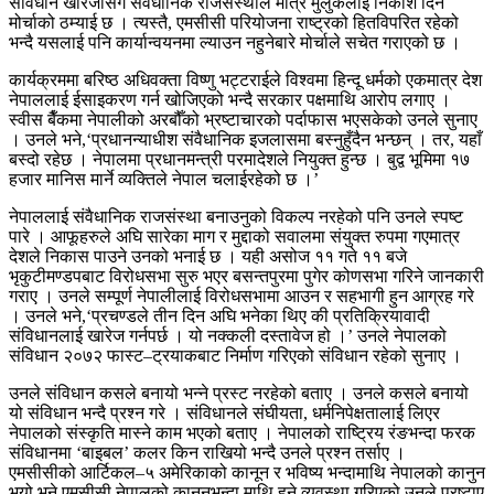
संविधान खारेजीसँगै संवैधानिक राजसंस्थाले मात्रै मुलुकलाई निकाश दिने
मोर्चाको ठम्याई छ । त्यस्तै, एमसीसी परियोजना राष्ट्रको हितविपरित रहेको
भन्दै यसलाई पनि कार्यान्वयनमा ल्याउन नहुनेबारे मोर्चाले सचेत गराएको छ ।
कार्यक्रममा बरिष्ठ अधिवक्ता विष्णु भट्टराईले विश्वमा हिन्दू धर्मको एकमात्र देश
नेपाललाई ईसाइकरण गर्न खोजिएको भन्दै सरकार पक्षमाथि आरोप लगाए ।
स्वीस बैँकमा नेपालीको अरबौँको भ्रष्टाचारको पर्दाफास भएसकेको उनले सुनाए
। उनले भने,‘प्रधानन्याधीश संवैधानिक इजलासमा बस्नुहुँदैन भन्छन् । तर, यहाँ
बस्दो रहेछ । नेपालमा प्रधानमन्त्री परमादेशले नियुक्त हुन्छ । बुद्व भूमिमा १७
हजार मानिस मार्ने व्यक्तिले नेपाल चलाईरहेको छ ।’
नेपाललाई संवैधानिक राजसंस्था बनाउनुको विकल्प नरहेको पनि उनले स्पष्ट
पारे । आफूहरुले अघि सारेका माग र मुद्दाको सवालमा संयुक्त रुपमा गएमात्र
देशले निकास पाउने उनको भनाई छ । यही असोज ११ गते ११ बजे
भृकुटीमण्डपबाट विरोधसभा सुरु भएर बसन्तपुरमा पुगेर कोणसभा गरिने जानकारी
गराए । उनले सम्पूर्ण नेपालीलाई विरोधसभामा आउन र सहभागी हुन आग्रह गरे
। उनले भने,‘प्रचण्डले तीन दिन अघि भनेका थिए की प्रतिक्रियावादी
संविधानलाई खारेज गर्नपर्छ । यो नक्कली दस्तावेज हो ।’ उनले नेपालको
संविधान २०७२ फास्ट–ट्रयाकबाट निर्माण गरिएको संविधान रहेको सुनाए ।
उनले संविधान कसले बनायो भन्ने प्रस्ट नरहेको बताए । उनले कसले बनायो
यो संविधान भन्दै प्रश्न गरे । संविधानले संघीयता, धर्मनिपेक्षतालाई लिएर
नेपालको संस्कृति मास्ने काम भएको बताए । नेपालको राष्ट्रिय रंङभन्दा फरक
संविधानमा ‘बाइबल’ कलर किन राखियो भन्दै उनले प्रश्न तर्साए ।
एमसीसीको आर्टिकल–५ अमेरिकाको कानून र भविष्य भन्दामाथि नेपालको कानुन
भयो भने एमसीसी नेपालको कानूनभन्दा माथि हुने व्यवस्था गरिएको उनले प्रष्टाए