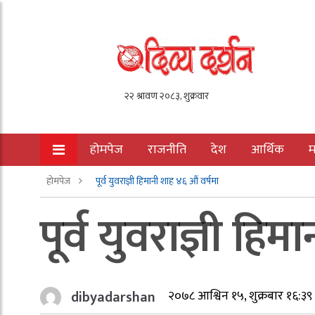
होमपेज
राजनीति
देश
आर्थिक
म
होमपेज
पूर्व युवराज्ञी हिमानी शाह ४६ औं वर्षमा
पूर्व युवराज्ञी हि
dibyadarshan
२०७८ आश्विन १५, शुक्रबार १६:३९