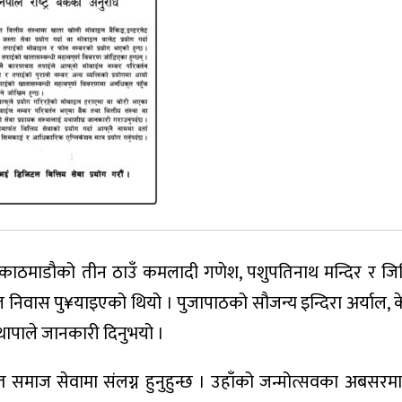
ाठमाडौको तीन ठाउँ कमलादी गणेश, पशुपतिनाथ मन्दिर र जिव
 निवास पु¥याइएको थियो । पुजापाठको सौजन्य इन्दिरा अर्याल, केशर
म थापाले जानकारी दिनुभयो ।
्टमार्फत समाज सेवामा संलग्न हुनुहुन्छ । उहाँको जन्मोत्सवका अबस