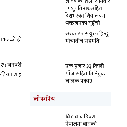
श्रावणको तेस्रो सोमबार
: पशुपतिनाथसहित
देशभरका शिवालयमा
भक्तजनको घुइँचो
सरकार र संयुक्त हिन्दु
६मा भएको हो
मोर्चाबीच सहमति
ले २५ जनवरी
एक हजार ३३ किलो
गाँजासहित मिनिट्रक
 कृतिका शाह
चालक पक्राउ
लोकप्रिय
विश्व बाघ दिवसः
नेपालमा बाघको