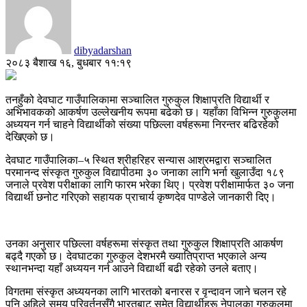
dibyadarshan
२०८३ बैशाख १६, बुधबार ११:१९
तनहुँको देवघाट गाउँपालिकामा सञ्चालित गुरुकुल शिक्षाप्रति विद्यार्थी र
अभिभावकको आकर्षण उल्लेखनीय रूपमा बढेको छ। यहाँका विभिन्न गुरुकुलमा
अध्ययन गर्न चाहने विद्यार्थीको संख्या पछिल्ला वर्षहरूमा निरन्तर बढिरहेको
देखिएको छ।
देवघाट गाउँपालिका–५ स्थित श्रीहरिहर सन्यास आश्रमद्वारा सञ्चालित
परमानन्द संस्कृत गुरुकुल विद्यापीठमा ३० जनाका लागि भर्ना खुलाउँदा १८९
जनाले प्रवेश परीक्षाका लागि फारम भरेका थिए। प्रवेश परीक्षामार्फत ३० जना
विद्यार्थी छनोट गरिएको सहायक प्राचार्य कृष्णदेव पाण्डेले जानकारी दिए।
उनका अनुसार पछिल्ला वर्षहरूमा संस्कृत तथा गुरुकुल शिक्षाप्रति आकर्षण
बढ्दै गएको छ। देवघाटका गुरुकुल देशभरमै ख्यातिप्राप्त भएकाले अन्य
स्थानभन्दा यहाँ अध्ययन गर्न आउने विद्यार्थी बढी रहेको उनले बताए।
विगतमा संस्कृत अध्ययनका लागि भारतको बनारस र वृन्दावन जाने चलन रहे
पनि अहिले समय परिवर्तनसँगै भारतबाट समेत विद्यार्थीहरू नेपालका गुरुकुलमा