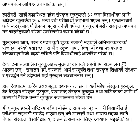
अध्ययनका लागि आउन थालेका छन्।
त्यसैगरी, सोही वडास्थित महेश संस्कृत गुरुकुलले ३२ जना विद्यार्थीका लागि
आवेदन खुलाउँदा २५० भन्दा बढी परीक्षार्थी सहभागी भएका छन्। प्रधानाचार्य
फणिन्द्रप्रसाद पौडेलका अनुसार केही वर्षयता गुरुकुलमै बसेर संस्कृत अध्ययन
गर्न चाहनेहरूको संख्या उल्लेखनीय रूपमा बढेको छ।
गुरुकुलमा खान, बस्न र पढ्न कुनै शुल्क नलाग्ने भएकाले अभिभावकहरूको
रोजाइमा परेको बताइन्छ। साथै संस्कृत भाषा, हिन्दू धर्म तथा परम्परागत
संस्कारप्रतिको बढ्दो रुचिले पनि विद्यार्थीलाई आकर्षित गरेको छ।
देवघाटमा सञ्चालित गुरुकुलहरू मुख्यतः दाताको सहयोगमा सञ्चालन हुँदै
आएका छन्। सनातन धर्म, संस्कार, आर्य संस्कृति तथा संस्कृत शिक्षाको संरक्षण
र प्रवर्द्धन गर्ने उद्देश्यले यहाँ गुरुकुल सञ्चालनमा छन्।
हाल देवघाटमा करिब ७०० बटुक अध्ययनरत छन्। यहाँ महेश संस्कृत गुरुकुल,
वेद वेदाङ्ग संस्कृत गुरुकुल, परमानन्द संस्कृत गुरुकुल तथा बालिकाका लागि माँ
कल्याणी वैदिक कन्या गुरुकुल सञ्चालनमा रहेका छन्।
यी गुरुकुलहरूले राष्ट्रिय परीक्षा बोर्डबाट सम्बन्धन प्राप्त गरी विद्यार्थीलाई
परीक्षामा सहभागी गराउँदै आएका छन् भने शास्त्री तथा आचार्य तहका लागि
नेपाल संस्कृत विश्वविद्यालय, दाङबाट सम्बन्धन लिएर अध्यापन भइरहेको छ।