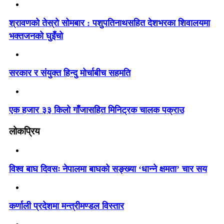
श्रावणको तेस्रो सोमबार : पशुपतिनाथसहित देशभरका शिवालयमा
भक्तजनको घुइँचो
सरकार र संयुक्त हिन्दु मोर्चाबीच सहमति
एक हजार ३३ किलो गाँजासहित मिनिट्रक चालक पक्राउ
लोकप्रिय
विश्व बाघ दिवसः नेपालमा बाघको सङ्ख्या ‘धान्ने क्षमता’ चार सय
कर्णाली प्रदेशमा मन्त्रीमण्डल विस्तार